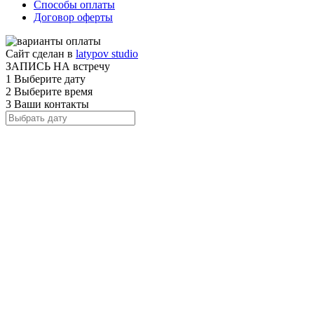
Способы оплаты
Договор оферты
Сайт сделан в
latypov studio
ЗАПИСЬ НА встречу
1
Выберите дату
2
Выберите время
3
Ваши контакты
1
2
3
НАЗАД
10:00
11:00
12:00
13:00
14:00
15:00
16:00
17:00
18:00
19:00
1
2
3
НАЗАД
Ваше имя
*
Телефон или e-mail
*
Соглашаюсь с
правилами обработки
персональных данных
забронировать