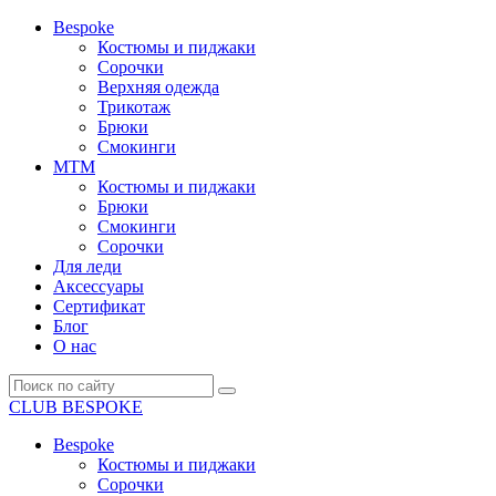
Bespoke
Костюмы и пиджаки
Сорочки
Верхняя одежда
Трикотаж
Брюки
Смокинги
MTM
Костюмы и пиджаки
Брюки
Смокинги
Сорочки
Для леди
Аксессуары
Сертификат
Блог
О нас
CLUB BESPOKE
Bespoke
Костюмы и пиджаки
Сорочки