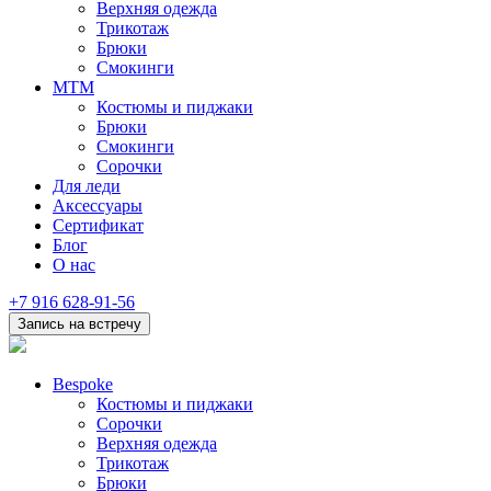
Верхняя одежда
Трикотаж
Брюки
Смокинги
MTM
Костюмы и пиджаки
Брюки
Смокинги
Сорочки
Для леди
Аксессуары
Сертификат
Блог
О нас
+7 916 628-91-56
Запись на встречу
Bespoke
Костюмы и пиджаки
Сорочки
Верхняя одежда
Трикотаж
Брюки